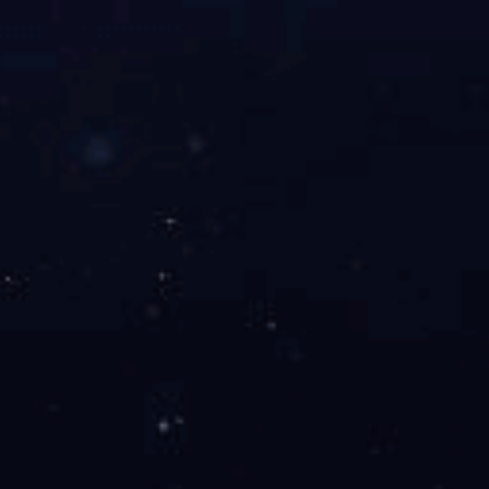
锐强体育为青岛热电能源有限公司打造
​锐强体育为泰安光猪圈打造的健身房
的健身房
公司信息
健身房方案
爱游戏体育-爱游
戏| 爱游戏官方网站
锐强简介
家庭健身
爱游戏体育
商用健身
跑步机
联系我们
体能训练
爱游戏体育-爱游戏| 爱
爱游戏体育-爱游戏| 爱
全民健身
游戏官方网站
游戏官方网站
康养健身
椭圆机
工程案例
校园体育
动感单车
健身房方案
力量器械
康体器材
公司业务
锐强体育集团为您提供单位健身房、企业健身房和私家健身房等多种健身
房健身器材的解决方案，为您提供舒华、乔山和艾力斯特等国内外优质品
牌的健身器材优选选择。
Copyright © 2006-2026
爱游戏体育-爱游戏| 爱游戏官方网站
专业从事
企事业单位健身房