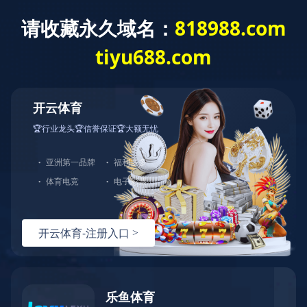
爱游戏体育
单位健身房
锐强体育建设规划的企事业单位健身房案例。
当前位置：
网站爱游戏体育
>
工程案例
>
商用健身
>
单位健身房
> 正
文