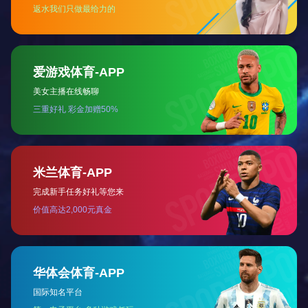
从前期设计方案，到后期基础装修、软装、文化墙设计到器材
采购安装，
锐强体育
的全场景运动健康解决方案为单位工会提供
了全方位的服务。
TAGS：
职工活动中心
商用健身案例
上一篇：
舒华高端跑步机 SH-T9100T（V10+）
下一篇：
运动是治愈情绪的速效药