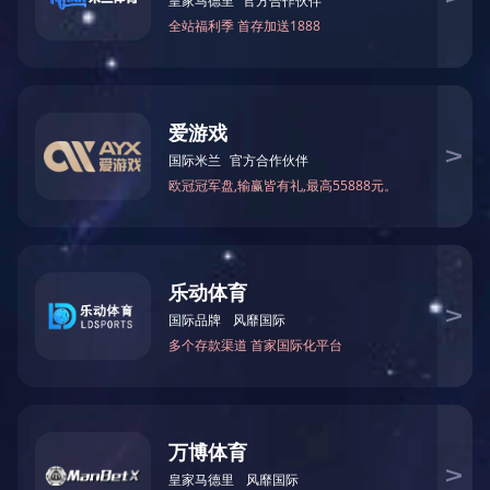
动态
健身房
、乒乓球室、瑜伽室与静态书屋、妈妈小屋、减压
室的巧妙结合，丰富了职工的文体生活！