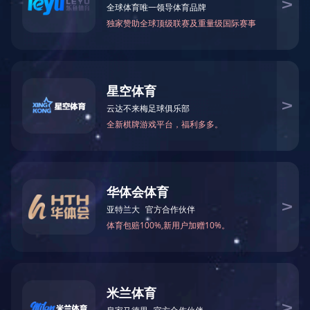
康？对大多数人来说，跑步更健康，但是对于体重较重，没有跑
步基础，或者心肺功能较差，不愿意锻炼的人来说，完成走路5
公里可能都费劲的人来说，走路或者是不错的锻炼方式。